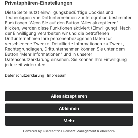
Wir bringen Farbe ins Leben!
❤️🧡💛💚💙💜
nach oben
www.internet-aktiv.de
Telefon: +49 6623 9257744
Mobil: +49 151 12456794
Fax: +49 3212 9157744
Mail: regina.woelk@internet-aktiv.de
www.reggirainbow.de
Cookie-Einstellungen
Impressum