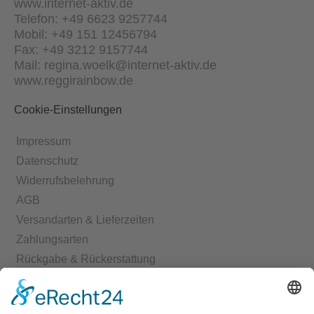
www.internet-aktiv.de
Telefon: +49 6623 9257744
Mobil: +49 151 12456794
Fax: +49 3212 9157744
Mail: regina.woelk@internet-aktiv.de
www.reggirainbow.de
Cookie-Einstellungen
Impressum
Datenschutz
Widerrufsbelehrung
AGB
Versandarten & Lieferzeiten
Zahlungsarten
Rückgabe & Rückerstattung
Echtheit von Bewertungen
Start