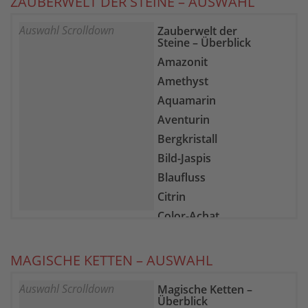
ZAUBERWELT DER STEINE – AUSWAHL
Auswahl Scrolldown
Zauberwelt der
Steine – Überblick
Amazonit
Amethyst
Aquamarin
Aventurin
Bergkristall
Bild-Jaspis
Blaufluss
Citrin
Color-Achat
Epidot-Zoisit
Farb-Fluorit
MAGISCHE KETTEN – AUSWAHL
Feuer-Achat
Auswahl Scrolldown
Magische Ketten –
Gelber Chalcedon
Überblick