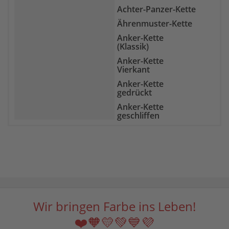
Goldfluss
Achter-Panzer-Kette
Goldtopas
Ährenmuster-Kette
Granat
Anker-Kette
Grüne Jade
(Klassik)
Hämatit
Anker-Kette
Vierkant
Heliotrop
Anker-Kette
Howlith
gedrückt
Indigolith
Anker-Kette
geschliffen
Karneol
Bismarck-Kette
Kunzit
Boston-Kette
Labradorit
Broad-Kette
Lapislazuli
Byzantiner-Kette
Larimar
Curb-Kette
Lavastein
Doppel-Anker-Kette
Wir bringen Farbe ins Leben!
Lepidolith
Doppel-Panzer-
Magnesit
❤️🧡💛💚💙💜
Kette