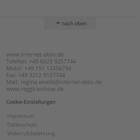
Malachit
Erbs-Kette (Rolo-
Mondstein
Kette)
Obsidian
Fantasie-Panzer-
nach oben
Kette
Onyx
Figaro-Kette
Opal
Flach-Panzer-Kette
Orange-Calcit
Fuchsschwanz-Kette
www.internet-aktiv.de
Peridot
Garibaldi-Kette
Telefon: +49 6623 9257744
Picasso-Jaspis
Mobil: +49 151 12456794
Gourmette-Kette
Pyrit
Fax: +49 3212 9157744
Haferkorn-Kette
Rauchquarz
Mail: regina.woelk@internet-aktiv.de
Herringbone-Kette
www.reggirainbow.de
Rhodonit
Herz-Kette
Rosenquarz
Cookie-Einstellungen
Himbeer-Kette
Schneeflocken-
Obsidian
Inka-Kette
Impressum
Schungit
Kaffeebohnen-Kette
Datenschutz
Selenit
Karree-Kette
Widerrufsbelehrung
Sodalith
Klötzli-Kette