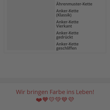
Goldtopas
Ährenmuster-Kette
Granat
Anker-Kette
Grüne Jade
(Klassik)
Hämatit
Anker-Kette
Vierkant
Heliotrop
Anker-Kette
Howlith
gedrückt
Indigolith
Anker-Kette
geschliffen
Karneol
Bismarck-Kette
Kunzit
Boston-Kette
Labradorit
Broad-Kette
Lapislazuli
Byzantiner-Kette
Larimar
Curb-Kette
Lavastein
Doppel-Anker-Kette
Wir bringen Farbe ins Leben!
Lepidolith
Doppel-Panzer-
Magnesit
❤️🧡💛💚💙💜
Kette
Malachit
Erbs-Kette (Rolo-