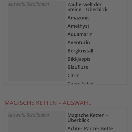
Auswahl Scrolldown
Zauberwelt der
Steine – Überblick
Amazonit
Amethyst
Aquamarin
Aventurin
Bergkristall
Bild-Jaspis
Blaufluss
Citrin
Color-Achat
Epidot-Zoisit
Farb-Fluorit
MAGISCHE KETTEN – AUSWAHL
Feuer-Achat
Auswahl Scrolldown
Magische Ketten –
Gelber Chalcedon
Überblick
Goldfluss
Achter-Panzer-Kette