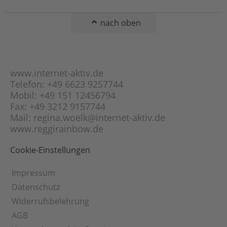
Mondstein
Kette)
Obsidian
Fantasie-Panzer-
nach oben
Kette
Onyx
Figaro-Kette
Opal
Flach-Panzer-Kette
Orange-Calcit
Fuchsschwanz-Kette
www.internet-aktiv.de
Peridot
Garibaldi-Kette
Telefon: +49 6623 9257744
Picasso-Jaspis
Mobil: +49 151 12456794
Gourmette-Kette
Pyrit
Fax: +49 3212 9157744
Haferkorn-Kette
Rauchquarz
Mail: regina.woelk@internet-aktiv.de
Herringbone-Kette
www.reggirainbow.de
Rhodonit
Herz-Kette
Rosenquarz
Cookie-Einstellungen
Himbeer-Kette
Schneeflocken-
Obsidian
Inka-Kette
Impressum
Schungit
Kaffeebohnen-Kette
Datenschutz
Selenit
Karree-Kette
Widerrufsbelehrung
Sodalith
Klötzli-Kette
AGB
Sonnenstein
Kobra-Kette