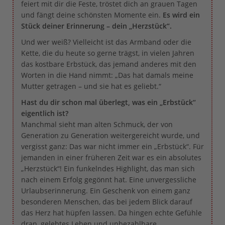
feiert mit dir die Feste, tröstet dich an grauen Tagen
und fängt deine schönsten Momente ein.
Es wird ein
Stück deiner Erinnerung – dein „Herzstück“.
Und wer weiß? Vielleicht ist das Armband oder die
Kette, die du heute so gerne trägst, in vielen Jahren
das kostbare Erbstück, das jemand anderes mit den
Worten in die Hand nimmt: „Das hat damals meine
Mutter getragen – und sie hat es geliebt.“
Hast du dir schon mal überlegt, was ein „Erbstück“
eigentlich ist?
Manchmal sieht man alten Schmuck, der von
Generation zu Generation weitergereicht wurde, und
vergisst ganz: Das war nicht immer ein „Erbstück“. Für
jemanden in einer früheren Zeit war es ein absolutes
„Herzstück“! Ein funkelndes Highlight, das man sich
nach einem Erfolg gegönnt hat. Eine unvergessliche
Urlaubserinnerung. Ein Geschenk von einem ganz
besonderen Menschen, das bei jedem Blick darauf
das Herz hat hüpfen lassen. Da hingen echte Gefühle
dran, gelebtes Leben und unbezahlbare