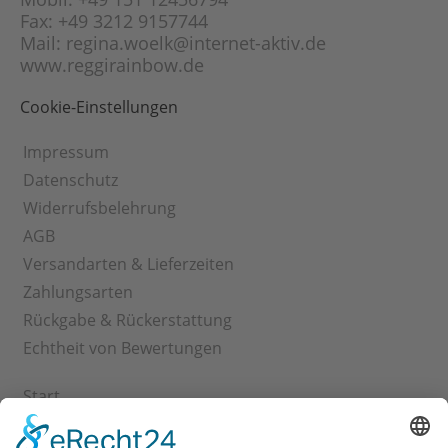
Fax: +49 3212 9157744
Mail: regina.woelk@internet-aktiv.de
www.reggirainbow.de
Cookie-Einstellungen
Impressum
Datenschutz
Widerrufsbelehrung
AGB
Versandarten & Lieferzeiten
Zahlungsarten
Rückgabe & Rückerstattung
Echtheit von Bewertungen
Start
Kontakt