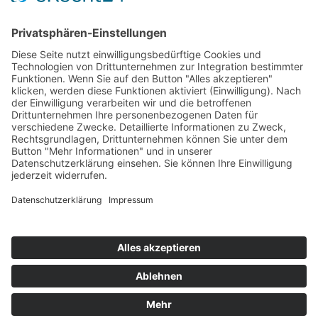
Shop
Mein Konto
Warenkorb
Kasse
Vertrag widerrufen
REGGIRAINBOW® Schmuck + Accessoires © 2026. Alle Rechte
vorbehalten.
Aufgrund der Anwendung der Kleinunternehmerregelung gemäß
§ 19 UStG erfolgt kein Umsatzsteuerausweis.