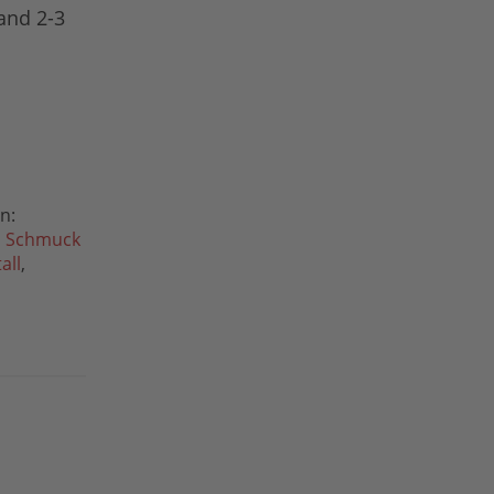
and 2-3
n:
,
Schmuck
all
,