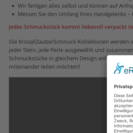
Wir fertigen alles selbst und können auf Anf
Messen Sie den Umfang Ihres Handgelenks – I
Jedes Schmuckstück kommt liebevoll verpackt i
Die KristallZauberSchmuck-Kollektionen werden i
jeder Stein, jede Perle ausgewählt und zusammeng
Schmuckstücke in gleichem Design anfertigen, fü
miteinander teilen möchten!