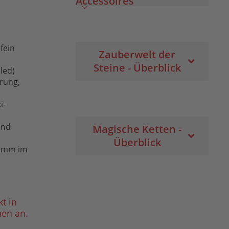
Accessoires
fein
Zauberwelt der
Steine - Überblick
iled)
rung,
i-
und
Magische Ketten -
Überblick
 1mm im
t in
en an.