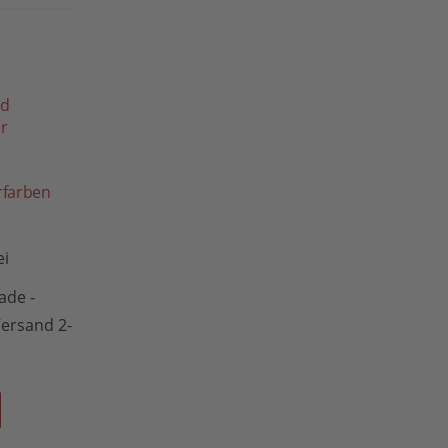
rfarben
ei
de -
 Versand 2-