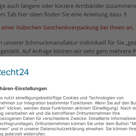
rage auch längere oder kürzere Armbänder zusammens
m Tab hier oben finden Sie eine Anleitung dazu ⇑
n einer hübschen Geschenkverpackung bei Ihnen an.
n unserer Schmuckmanufaktur individuell für Sie „gez
estellt. Auf Anfrage können wir sehr gern mehrere P
r liebe Menschen, die ihren ganz besonderen Zauber