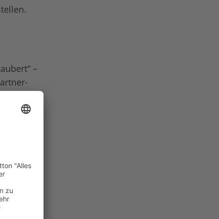
tellen.
aubert“ –
artner-