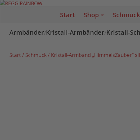
Unter dem Inhalt
Start
Shop
Schmuck
Armbänder
Kristall-Armbänder
Kristall-S
/
/
Start
/
Schmuck
/ Kristall-Armband „HimmelsZauber“ si