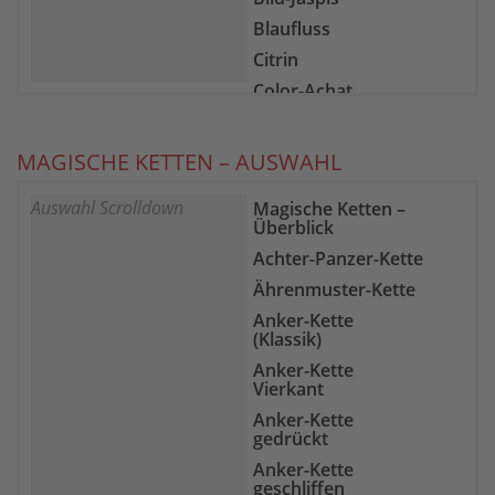
Blaufluss
Citrin
Color-Achat
Epidot-Zoisit
Farb-Fluorit
MAGISCHE KETTEN – AUSWAHL
Feuer-Achat
Auswahl Scrolldown
Magische Ketten –
Gelber Chalcedon
Überblick
Goldfluss
Achter-Panzer-Kette
Goldtopas
Ährenmuster-Kette
Granat
Anker-Kette
Grüne Jade
(Klassik)
Hämatit
Anker-Kette
Vierkant
Heliotrop
Anker-Kette
Howlith
gedrückt
Indigolith
Anker-Kette
geschliffen
Karneol