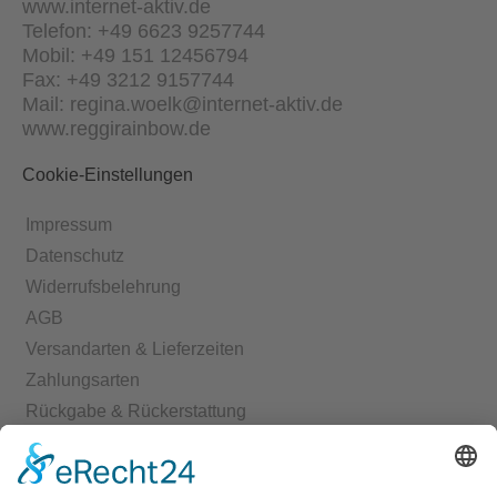
www.internet-aktiv.de
Telefon: +49 6623 9257744
Mobil: +49 151 12456794
Fax: +49 3212 9157744
Mail: regina.woelk@internet-aktiv.de
www.reggirainbow.de
Cookie-Einstellungen
Impressum
Datenschutz
Widerrufsbelehrung
AGB
Versandarten & Lieferzeiten
Zahlungsarten
Rückgabe & Rückerstattung
Echtheit von Bewertungen
Start