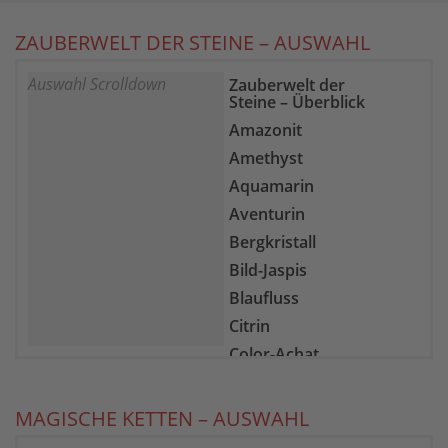
ZAUBERWELT DER STEINE – AUSWAHL
Auswahl Scrolldown
Zauberwelt der
Steine – Überblick
Amazonit
Amethyst
Aquamarin
Aventurin
Bergkristall
Bild-Jaspis
Blaufluss
Citrin
Color-Achat
Epidot-Zoisit
Farb-Fluorit
MAGISCHE KETTEN – AUSWAHL
Feuer-Achat