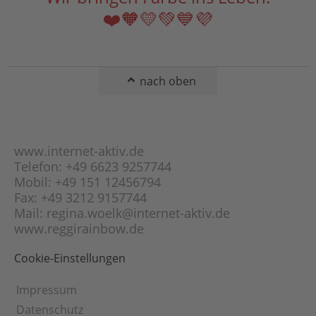
Doppel-Panzer-
Magnesit
❤️🧡💛💚💙💜
Kette
Malachit
Erbs-Kette (Rolo-
Mondstein
Kette)
Obsidian
Fantasie-Panzer-
nach oben
Kette
Onyx
Figaro-Kette
Opal
Flach-Panzer-Kette
Orange-Calcit
Fuchsschwanz-Kette
www.internet-aktiv.de
Peridot
Garibaldi-Kette
Telefon: +49 6623 9257744
Picasso-Jaspis
Mobil: +49 151 12456794
Gourmette-Kette
Pyrit
Fax: +49 3212 9157744
Haferkorn-Kette
Rauchquarz
Mail: regina.woelk@internet-aktiv.de
Herringbone-Kette
www.reggirainbow.de
Rhodonit
Herz-Kette
Rosenquarz
Cookie-Einstellungen
Himbeer-Kette
Schneeflocken-
Obsidian
Inka-Kette
Impressum
Schungit
Kaffeebohnen-Kette
Datenschutz