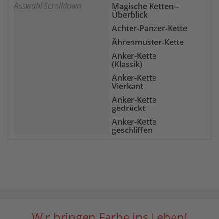
Auswahl Scrolldown
Magische Ketten –
Gelber Chalcedon
Überblick
Goldfluss
Achter-Panzer-Kette
Goldtopas
Ährenmuster-Kette
Granat
Anker-Kette
Grüne Jade
(Klassik)
Hämatit
Anker-Kette
Vierkant
Heliotrop
Anker-Kette
Howlith
gedrückt
Indigolith
Anker-Kette
geschliffen
Karneol
Bismarck-Kette
Kunzit
Boston-Kette
Labradorit
Broad-Kette
Lapislazuli
Byzantiner-Kette
Larimar
Curb-Kette
Lavastein
Doppel-Anker-Kette
Wir bringen Farbe ins Leben!
Lepidolith