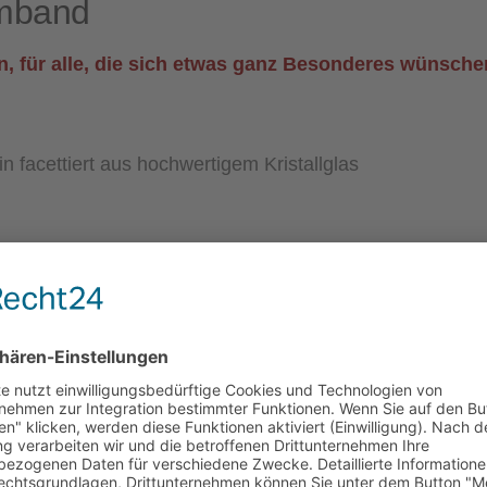
rmband
rben, für alle, die sich etwas ganz Besonderes wünsch
in facettiert aus hochwertigem Kristallglas
ng, Oberfläche versilbert
Glasperlen
ergeeignet.
en ca. 1mm im Durchmesser, stabil und flexibel
– für Reparatur und Änderungen
feld eintragen!