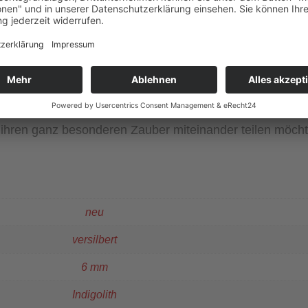
ge auch längere oder kürzere Armbänder zusammenstellen
er eine Anleitung dazu⇑
n einer hübschen Geschenkverpackung bei Ihnen an
nserer Schmuckmanufaktur individuell für Sie „gezaubert
frage können wir sehr gern mehrere Partner-Schmückstü
e ihren ganz besonderen Zauber miteinander teilen möch
neu
versilbert
6 mm
Indigolith