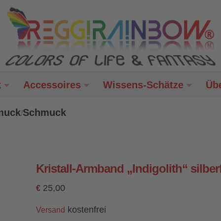
k
Accessoires
Wissens-Schätze
Üb
hmuck
Schmuck
/
Kristall-Armband „Indigolith“ silbe
25,00
€
kostenfrei
Versand