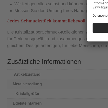
Wir fertigen alles selbst und können auf Anfra
Messen Sie den Umfang Ihres Handgelenks – Hi
Jedes Schmuckstück kommt liebevoll verpackt i
Die KristallZauberSchmuck-Kollektionen werden in u
für Perle ausgewählt und zusammengestellt. Auf An
gleichem Design anfertigen, für liebe Menschen, di
Zusätzliche Informationen
Artikelzustand
Metallveredlung
Kristallgröße
Edelsteinfarben