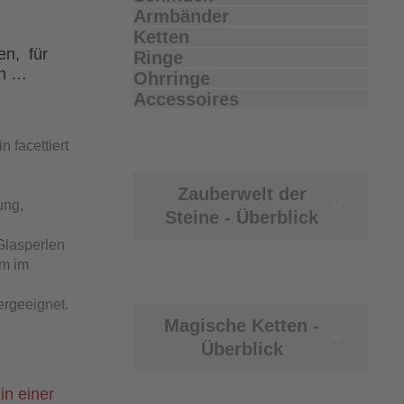
Armbänder
Ketten
ben, für
Ringe
en …
Ohrringe
Accessoires
n facettiert
Zauberwelt der
ung,
Steine - Überblick
Glasperlen
mm im
ergeeignet.
Magische Ketten -
Überblick
in einer