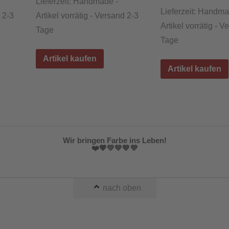
Lieferzeit:
Handmade -
Lieferzeit:
Handma
d 2-3
Artikel vorrätig - Versand 2-3
Artikel vorrätig - V
Tage
Tage
Artikel kaufen
Artikel kaufen
Wir bringen Farbe ins Leben!
❤️🧡💛💚💙💜
nach oben