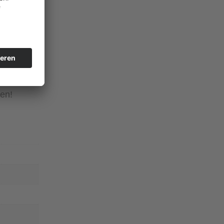
.
.
“ – Perle
cke in
ten!