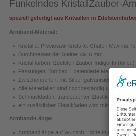
Funkelndes KristallZauber-A
speziell gefertigt aus Kritsallen in Edelsteinfa
Armband-Material:
Kristalle: Preciosa® Kristalle, Chaton Maxima, fe
Durchmesser der Steine: ca. 6 mm
Kristallfarben: EdelsteinZauber Indigolith (foiled)
Fassungen: Tombac – patentierte Messinglegieru
Zwischenperlen: mit Silber galvanisierte Miyuki-
Alle Materialien sind hochbeständig und allergik
Schmuckfaden: transparenter Elastik-Schmuckfad
ein zusätzlicher Elastikfaden wird mitgeliefert 
Armband-Länge:
Armbandlänge auf Wunsch – bitte in das Eingabe