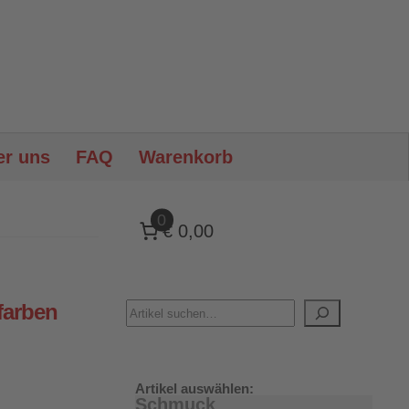
er uns
FAQ
Warenkorb
0
€ 0,00
rfarben
Artikel auswählen:
Schmuck