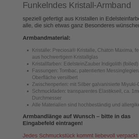
Funkelndes Kristall-Armband
speziell gefertigt aus Kristallen in Edelsteinfar
alle, die sich etwas ganz Besonderes wünsch
Armbandmaterial:
Kristalle: Preciosa® Kristalle, Chaton Maxima, fei
aus hochwertigem Kristallglas
Kristallfarben: EdelsteinZauber Indigolith (foiled)
Fassungen: Tombac, patentierten Messinglegier
Oberfläche versilbert
Zwischenperlen: mit Silber galvanisierte Miyuki-
Schmuckfaden: transparentes Elastikseil, ca. 1
Durchmesser
Alle Materialien sind hochbeständig und allergik
Armbandlänge auf Wunsch – bitte in das
Eingabefeld eintragen!
Jedes Schmuckstück kommt liebevoll verpackt 