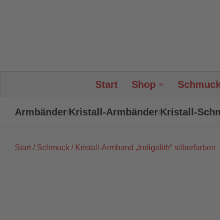
Unter dem Inhalt
Start
Shop
Schmuc
Armbänder
Kristall-Armbänder
Kristall-Sc
/
/
Start
/
Schmuck
/ Kristall-Armband „Indigolith“ silberfarben