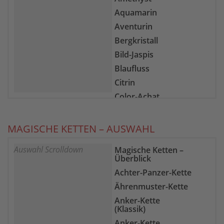
Aquamarin
Aventurin
Bergkristall
Bild-Jaspis
Blaufluss
Citrin
Color-Achat
Epidot-Zoisit
Farb-Fluorit
MAGISCHE KETTEN – AUSWAHL
Feuer-Achat
Auswahl Scrolldown
Magische Ketten –
Gelber Chalcedon
Überblick
Goldfluss
Achter-Panzer-Kette
Goldtopas
Ährenmuster-Kette
Granat
Anker-Kette
Grüne Jade
(Klassik)
Hämatit
Anker-Kette