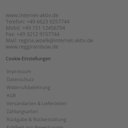
Flach-Panzer-Kette
Orange-Calcit
Fuchsschwanz-Kette
www.internet-aktiv.de
Peridot
Garibaldi-Kette
Telefon: +49 6623 9257744
Picasso-Jaspis
Mobil: +49 151 12456794
Gourmette-Kette
Pyrit
Fax: +49 3212 9157744
Haferkorn-Kette
Rauchquarz
Mail: regina.woelk@internet-aktiv.de
Herringbone-Kette
www.reggirainbow.de
Rhodonit
Herz-Kette
Rosenquarz
Cookie-Einstellungen
Himbeer-Kette
Schneeflocken-
Obsidian
Inka-Kette
Impressum
Schungit
Kaffeebohnen-Kette
Datenschutz
Selenit
Karree-Kette
Widerrufsbelehrung
Sodalith
Klötzli-Kette
AGB
Sonnenstein
Kobra-Kette
Versandarten & Lieferzeiten
Sugilith
Königs-Kette
Zahlungsarten
Tigerauge
Kordel-Kette
Rückgabe & Rückerstattung
Türkis
Kugel-Kette
Echtheit von Bewertungen