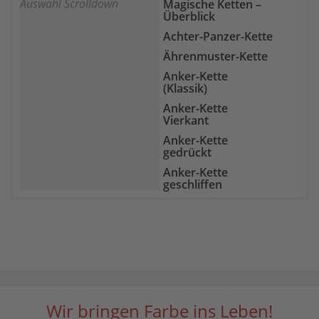
Auswahl Scrolldown
Magische Ketten –
Gelber Chalcedon
Überblick
Goldfluss
Achter-Panzer-Kette
Goldtopas
Ährenmuster-Kette
Granat
Anker-Kette
Grüne Jade
(Klassik)
Hämatit
Anker-Kette
Vierkant
Heliotrop
Anker-Kette
Howlith
gedrückt
Indigolith
Anker-Kette
geschliffen
Karneol
Bismarck-Kette
Kunzit
Boston-Kette
Labradorit
Broad-Kette
Lapislazuli
Byzantiner-Kette
Larimar
Curb-Kette
Lavastein
Doppel-Anker-Kette
Wir bringen Farbe ins Leben!
Lepidolith