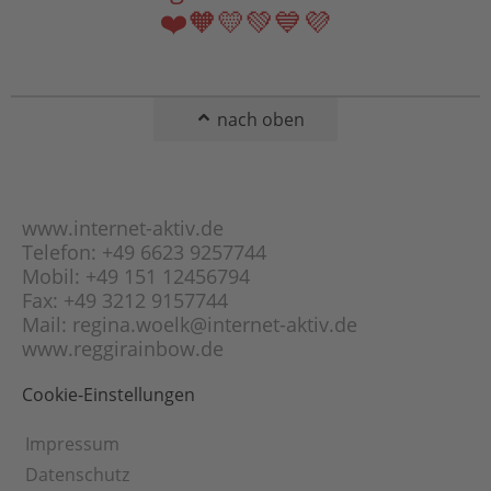
Doppel-Panzer-
Magnesit
❤️🧡💛💚💙💜
Kette
Malachit
Erbs-Kette (Rolo-
Mondstein
Kette)
Obsidian
Fantasie-Panzer-
nach oben
Kette
Onyx
Figaro-Kette
Opal
Flach-Panzer-Kette
Orange-Calcit
Fuchsschwanz-Kette
www.internet-aktiv.de
Peridot
Garibaldi-Kette
Telefon: +49 6623 9257744
Picasso-Jaspis
Mobil: +49 151 12456794
Gourmette-Kette
Pyrit
Fax: +49 3212 9157744
Haferkorn-Kette
Rauchquarz
Mail: regina.woelk@internet-aktiv.de
Herringbone-Kette
www.reggirainbow.de
Rhodonit
Herz-Kette
Rosenquarz
Cookie-Einstellungen
Himbeer-Kette
Schneeflocken-
Obsidian
Inka-Kette
Impressum
Schungit
Kaffeebohnen-Kette
Datenschutz