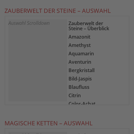
ZAUBERWELT DER STEINE – AUSWAHL
Auswahl Scrolldown
Zauberwelt der
Steine – Überblick
Amazonit
Amethyst
Aquamarin
Aventurin
Bergkristall
Bild-Jaspis
Blaufluss
Citrin
Color-Achat
Epidot-Zoisit
Farb-Fluorit
MAGISCHE KETTEN – AUSWAHL
Feuer-Achat