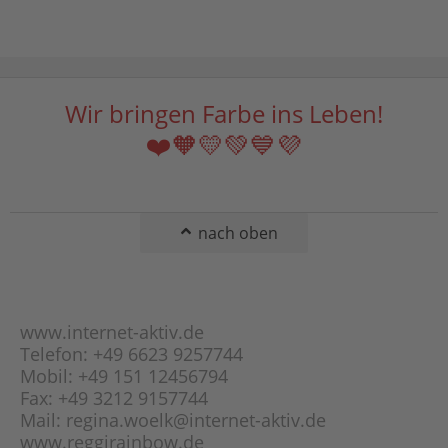
Broad-Kette
Lapislazuli
Byzantiner-Kette
Larimar
Curb-Kette
Lavastein
Doppel-Anker-Kette
Wir bringen Farbe ins Leben!
Lepidolith
Doppel-Panzer-
Magnesit
❤️🧡💛💚💙💜
Kette
Malachit
Erbs-Kette (Rolo-
Mondstein
Kette)
Obsidian
Fantasie-Panzer-
nach oben
Kette
Onyx
Figaro-Kette
Opal
Flach-Panzer-Kette
Orange-Calcit
Fuchsschwanz-Kette
www.internet-aktiv.de
Peridot
Garibaldi-Kette
Telefon: +49 6623 9257744
Picasso-Jaspis
Mobil: +49 151 12456794
Gourmette-Kette
Pyrit
Fax: +49 3212 9157744
Haferkorn-Kette
Rauchquarz
Mail: regina.woelk@internet-aktiv.de
Herringbone-Kette
www.reggirainbow.de
Rhodonit