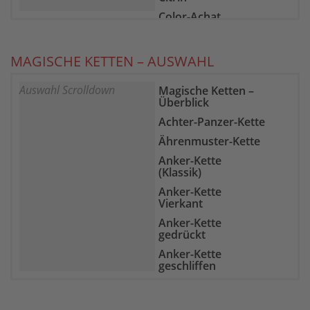
Color-Achat
Epidot-Zoisit
Farb-Fluorit
MAGISCHE KETTEN – AUSWAHL
Feuer-Achat
Auswahl Scrolldown
Magische Ketten –
Gelber Chalcedon
Überblick
Goldfluss
Achter-Panzer-Kette
Goldtopas
Ährenmuster-Kette
Granat
Anker-Kette
Grüne Jade
(Klassik)
Hämatit
Anker-Kette
Vierkant
Heliotrop
Anker-Kette
Howlith
gedrückt
Indigolith
Anker-Kette
geschliffen
Karneol
Bismarck-Kette
Kunzit
Boston-Kette
Labradorit