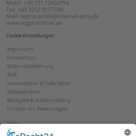
Mobil: +49 151 12456794
Fax: +49 3212 9157744
Mail: regina.woelk@internet-aktiv.de
www.reggirainbow.de
Cookie-Einstellungen
Impressum
Datenschutz
Widerrufsbelehrung
AGB
Versandarten & Lieferzeiten
Zahlungsarten
Rückgabe & Rückerstattung
Echtheit von Bewertungen
Start
Kontakt