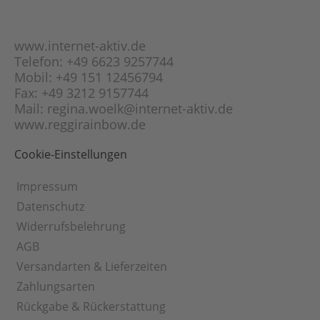
Opal
Flach-Panzer-Kette
Orange-Calcit
Fuchsschwanz-Kette
www.internet-aktiv.de
Peridot
Garibaldi-Kette
Telefon: +49 6623 9257744
Picasso-Jaspis
Mobil: +49 151 12456794
Gourmette-Kette
Pyrit
Fax: +49 3212 9157744
Haferkorn-Kette
Rauchquarz
Mail: regina.woelk@internet-aktiv.de
Herringbone-Kette
www.reggirainbow.de
Rhodonit
Herz-Kette
Rosenquarz
Cookie-Einstellungen
Himbeer-Kette
Schneeflocken-
Obsidian
Inka-Kette
Impressum
Schungit
Kaffeebohnen-Kette
Datenschutz
Selenit
Karree-Kette
Widerrufsbelehrung
Sodalith
Klötzli-Kette
AGB
Sonnenstein
Kobra-Kette
Versandarten & Lieferzeiten
Sugilith
Königs-Kette
Zahlungsarten
Tigerauge
Kordel-Kette
Rückgabe & Rückerstattung
Türkis
Kugel-Kette