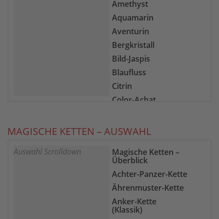
Amethyst
Aquamarin
Aventurin
Bergkristall
Bild-Jaspis
Blaufluss
Citrin
Color-Achat
Epidot-Zoisit
Farb-Fluorit
MAGISCHE KETTEN – AUSWAHL
Feuer-Achat
Auswahl Scrolldown
Magische Ketten –
Gelber Chalcedon
Überblick
Goldfluss
Achter-Panzer-Kette
Goldtopas
Ährenmuster-Kette
Granat
Anker-Kette
Grüne Jade
(Klassik)