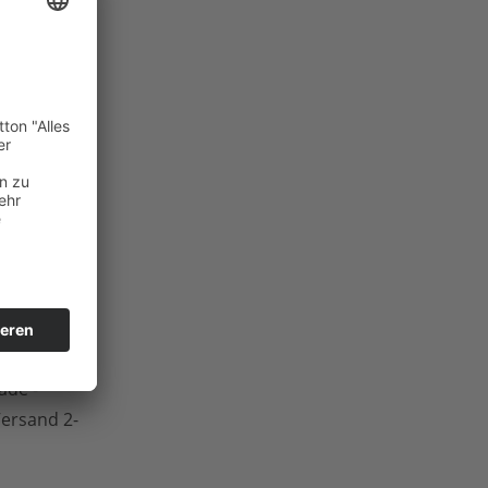
ng
8
ei
de -
 Versand 2-