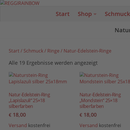
Unter dem Inhalt
Start
Shop
Schmuck
Natur
Start
/
Schmuck
/
Ringe
/ Natur-Edelstein-Ringe
Alle 19 Ergebnisse werden angezeigt
Natur-Edelstein-Ring
Natur-Edelstein-Ring
„Lapislazuli“ 25×18
„Mondstein“ 25×18
silberfarben
silberfarben
18,00
18,00
€
€
Versand
kostenfrei
Versand
kostenfrei