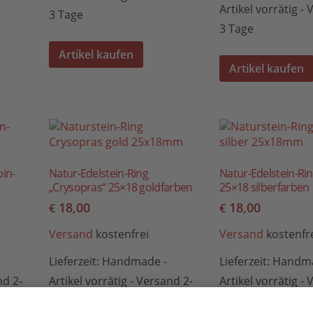
Artikel vorrätig -
3 Tage
3 Tage
Artikel kaufen
Artikel kaufen
bin-
Natur-Edelstein-Ring
Natur-Edelstein-Ri
„Crysopras“ 25×18 goldfarben
25×18 silberfarben
18,00
18,00
€
€
Versand
kostenfrei
Versand
kostenfr
Lieferzeit:
Handmade -
Lieferzeit:
Handma
nd 2-
Artikel vorrätig - Versand 2-
Artikel vorrätig -
3 Tage
3 Tage