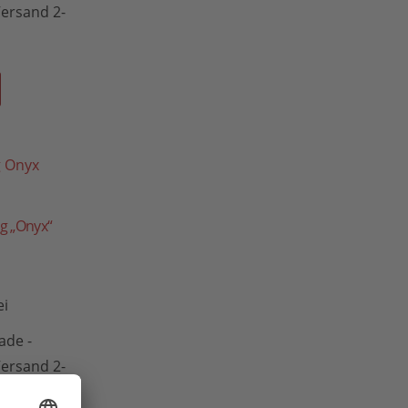
 Versand 2-
ng „Onyx“
ei
de -
 Versand 2-