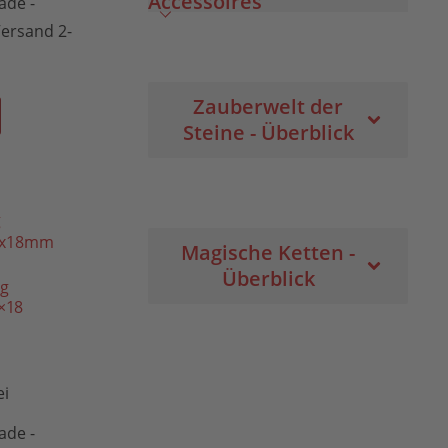
Accessoires
de -
 Versand 2-
Zauberwelt der
Steine - Überblick
Magische Ketten -
Überblick
ng
×18
ei
de -