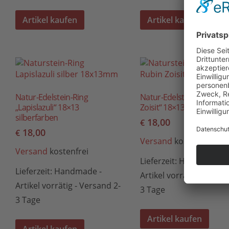
Artikel kaufen
Artikel kaufen
Natur-Edelstein-Ring
Natur-Edelstein-Ring „Ru
„Lapislazuli“ 18×13
Zoisit“ 18×13 silberfarben
silberfarben
18,00
€
18,00
€
Versand
kostenfrei
Versand
kostenfrei
Lieferzeit:
Handmade -
Lieferzeit:
Handmade -
Artikel vorrätig - Versa
Artikel vorrätig - Versand 2-
3 Tage
3 Tage
Artikel kaufen