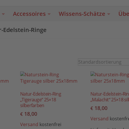
Accessoires
Wissens-Schätze
Übe
-Edelstein-Ringe
Natur-Edelstein-Ring
Natur-Edelstein-Ri
„Tigerauge“ 25×18
„Malachit“ 25×18 si
silberfarben
18,00
€
18,00
€
Versand
kostenfr
Versand
kostenfrei