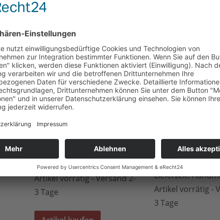
Artikel kaufen
Artikel kaufen
bin
Natur-Edelstein-Ring
„Mahagony Jaspis“ 18×13
Natur-Edelstein-Ri
silberfarben
„Rosenquarz“ 25×1
silberfarben
18,00
€
18,00
€
Versand
kostenfrei
Versand
kostenfr
Lieferzeit:
Handmade -
nd 2-
Lieferzeit:
Handma
Artikel vorrätig - Versand 2-
Artikel vorrätig -
3 Tage
3 Tage