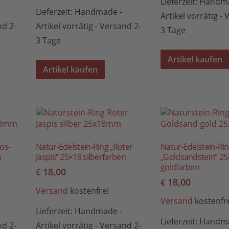
Lieferzeit:
Handma
Lieferzeit:
Handmade -
Artikel vorrätig -
nd 2-
Artikel vorrätig - Versand 2-
3 Tage
3 Tage
Artikel kaufen
Artikel kaufen
os-
Natur-Edelstein-Ring „Roter
Natur-Edelstein-Ri
n
Jaspis“ 25×18 silberfarben
„Goldsandstein“ 25
goldfarben
18,00
€
18,00
€
Versand
kostenfrei
Versand
kostenfr
Lieferzeit:
Handmade -
Lieferzeit:
Handma
nd 2-
Artikel vorrätig - Versand 2-