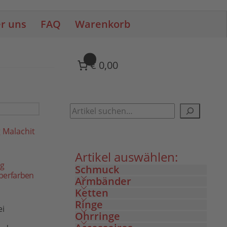
r uns
FAQ
Warenkorb
0
€ 0,00
Artikel auswählen:
ng
Schmuck
lberfarben
Armbänder
Ketten
Ringe
ei
Ohrringe