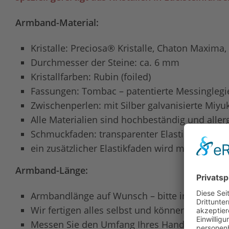
Armband-Material:
Kristalle: Preciosa® Kristalle, Chaton Maxima, 
Durchmesser der Steine: ca. 6 mm
Kristallfarben: Rubin (foiled)
Fassungen: Tombac – patentierte Messinglegie
Zwischenperlen: mit Silber galvanisierte Miyu
Alle Materialien sind hochbeständig und aller
Schmuckfaden: transparenter Elastik-Schmuck
ein zusätzlicher Elastikfaden wird mitgeliefe
Armband-Länge:
Armbandlänge auf Wunsch – bitte in das Einga
Wir fertigen alles selbst und können auf Anf
Messen Sie den Umfang Ihres Handgelenks – 