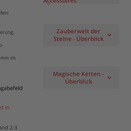
Accessoires
fein
Zauberwelt der
ierung,
Steine - Überblick
i-
 1mm im
Magische Ketten -
Überblick
ngabefeld
t in
and 2-3