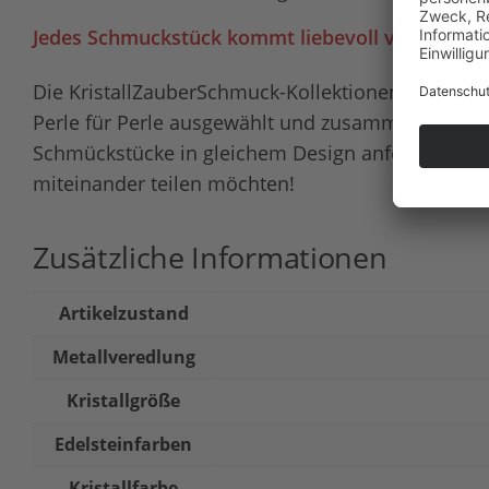
Jedes Schmuckstück kommt liebevoll verpackt i
Die KristallZauberSchmuck-Kollektionen werden i
Perle für Perle ausgewählt und zusammengestellt
Schmückstücke in gleichem Design anfertigen, fü
miteinander teilen möchten!
Zusätzliche Informationen
Artikelzustand
Metallveredlung
Kristallgröße
Edelsteinfarben
Kristallfarbe