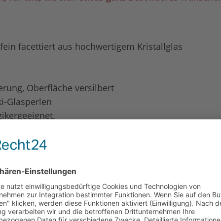
fein facettiert aus hochwertigem Kristallglas
rung, Oberfläche versilbert
ki-Glasperlen
gikergeeignet.
faden ca. 1mm im Durchmesser, stabil und flexibel
rt – für Reparatur und Änderungen
befeld eintragen!
rage auch längere oder kürzere Armbänder zusammens
Hier eine Anleitung dazu⇑