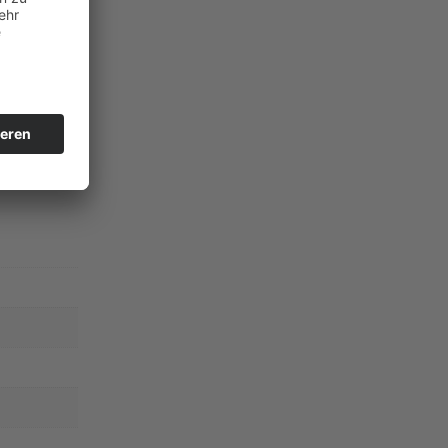
aubert“ –