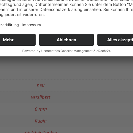
n einer hübschen Geschenkverpackung bei Ihnen an.
n unserer Schmuckmanufaktur individuell für Sie „gez
. Auf Anfrage können wir sehr gern mehrere Partner-
r liebe Menschen, die ihren ganz besonderen Zauber
neu
versilbert
6 mm
Rubin
EdelsteinZauber