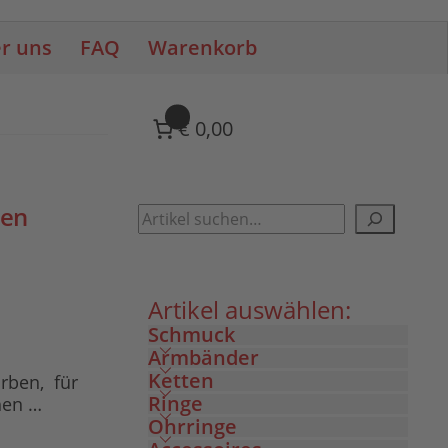
r uns
FAQ
Warenkorb
0
€ 0,00
ben
Artikel auswählen:
Schmuck
Armbänder
Ketten
arben, für
Ringe
hen …
Ohrringe