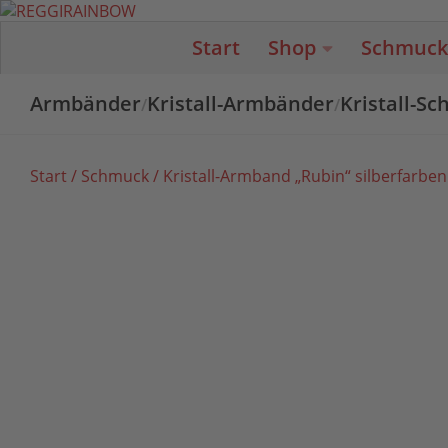
Unter dem Inhalt
Start
Shop
Schmuck
Armbänder
Kristall-Armbänder
Kristall-S
/
/
Start
/
Schmuck
/ Kristall-Armband „Rubin“ silberfarben