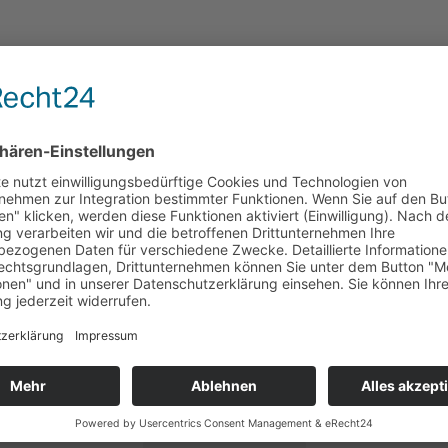
Wir bringen Farbe ins Leben!
❤️🧡💛💚💙💜