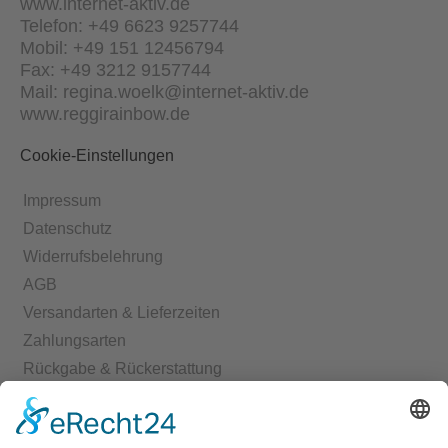
www.internet-aktiv.de
Telefon: +49 6623 9257744
Mobil: +49 151 12456794
Fax: +49 3212 9157744
Mail: regina.woelk@internet-aktiv.de
www.reggirainbow.de
Cookie-Einstellungen
Impressum
Datenschutz
Widerrufsbelehrung
AGB
Versandarten & Lieferzeiten
Zahlungsarten
Rückgabe & Rückerstattung
Echtheit von Bewertungen
Start