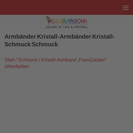
Unter dem Inhalt
Armbänder
Kristall-Armbänder
Kristall-
/
/
Schmuck
Schmuck
/
Start
/
Schmuck
/ Kristall-Armband „FeenZauber“
silberfarben