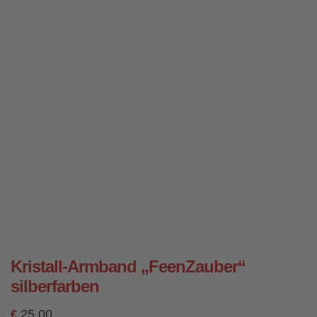
Kristall-Armband „FeenZauber“
silberfarben
25,00
€