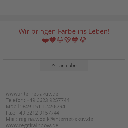
Broad-Kette
Lapislazuli
Byzantiner-Kette
Larimar
Curb-Kette
Lavastein
Doppel-Anker-Kette
Wir bringen Farbe ins Leben!
Lepidolith
Doppel-Panzer-
Magnesit
❤️🧡💛💚💙💜
Kette
Malachit
Erbs-Kette (Rolo-
Mondstein
Kette)
Obsidian
Fantasie-Panzer-
nach oben
Kette
Onyx
Figaro-Kette
Opal
Flach-Panzer-Kette
Orange-Calcit
Fuchsschwanz-Kette
www.internet-aktiv.de
Peridot
Garibaldi-Kette
Telefon: +49 6623 9257744
Picasso-Jaspis
Mobil: +49 151 12456794
Gourmette-Kette
Pyrit
Fax: +49 3212 9157744
Haferkorn-Kette
Rauchquarz
Mail: regina.woelk@internet-aktiv.de
Herringbone-Kette
www.reggirainbow.de
Rhodonit