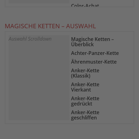
Color-Achat
Epidot-Zoisit
Farb-Fluorit
MAGISCHE KETTEN – AUSWAHL
Feuer-Achat
Auswahl Scrolldown
Magische Ketten –
Gelber Chalcedon
Überblick
Goldfluss
Achter-Panzer-Kette
Goldtopas
Ährenmuster-Kette
Granat
Anker-Kette
Grüne Jade
(Klassik)
Hämatit
Anker-Kette
Vierkant
Heliotrop
Anker-Kette
Howlith
gedrückt
Indigolith
Anker-Kette
geschliffen
Karneol
Bismarck-Kette
Kunzit
Boston-Kette
Labradorit