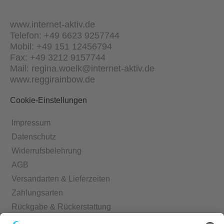
www.internet-aktiv.de
Telefon: +49 6623 9257744
Mobil: +49 151 12456794
Fax: +49 3212 9157744
Mail: regina.woelk@internet-aktiv.de
www.reggirainbow.de
Cookie-Einstellungen
Impressum
Datenschutz
Widerrufsbelehrung
AGB
Versandarten & Lieferzeiten
Zahlungsarten
Rückgabe & Rückerstattung
Echtheit von Bewertungen