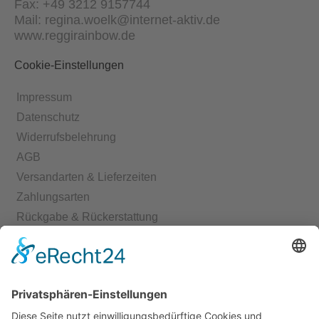
Fax: +49 3212 9157744
Mail: regina.woelk@internet-aktiv.de
www.reggirainbow.de
Cookie-Einstellungen
Impressum
Datenschutz
Widerrufsbelehrung
AGB
Versandarten & Lieferzeiten
Zahlungsarten
Rückgabe & Rückerstattung
Echtheit von Bewertungen
Start
Kontakt
Shop