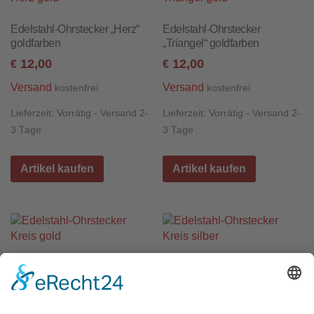
Edelstahl-Ohrstecker „Herz“
Edelstahl-Ohrstecker
goldfarben
„Triangel“ goldfarben
12,00
12,00
€
€
Versand
Versand
kostenfrei
kostenfrei
Lieferzeit:
Vorrätig - Versand 2-
Lieferzeit:
Vorrätig - Versand 2-
3 Tage
3 Tage
Artikel kaufen
Artikel kaufen
Edelstahl-Ohrstecker
Edelstahl-Ohrstecker
„Kreisring“ goldfarben
„Kreisring“ silberstahlfarben
12,00
12,00
€
€