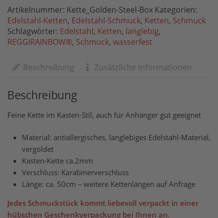
Artikelnummer:
Kette_Golden-Steel-Box
Kategorien:
Edelstahl-Ketten
,
Edelstahl-Schmuck
,
Ketten
,
Schmuck
Schlagwörter:
Edelstahl
,
Ketten
,
langlebig
,
REGGIRAINBOW®
,
Schmuck
,
wasserfest
Beschreibung
Zusätzliche Informationen
Beschreibung
Feine Kette im Kasten-Stil, auch für Anhänger gut geeignet
Material: antiallergisches, langlebiges Edelstahl-Material,
vergoldet
Kasten-Kette ca.2mm
Verschluss: Karabinerverschluss
Länge: ca. 50cm – weitere Kettenlängen auf Anfrage
Jedes Schmuckstück kommt liebevoll verpackt in einer
hübschen Geschenkverpackung bei Ihnen an
.