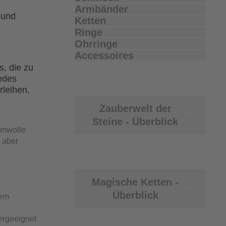
Armbänder
 und
Ketten
Ringe
Ohrringe
Accessoires
, die zu
edes
rleihen.
Zauberwelt der
Steine - Überblick
umwolle
 aber
Magische Ketten -
Überblick
nem
ergeeignet