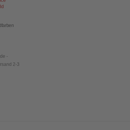
dfarben
de -
ersand 2-3