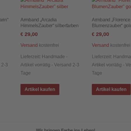
rin“
Armband „Arcadia
Armband „Florence
HimmelsZauber“ silberfarben
Blumenzauber“ gol
29,00
29,00
€
€
kostenfrei
kostenfrei
Versand
Versand
Lieferzeit:
Handmade -
Lieferzeit:
Handma
d 2-3
Artikel vorrätig - Versand 2-3
Artikel vorrätig - V
Tage
Tage
Artikel kaufen
Artikel kaufen
Wir bringen Farbe ins Leben!