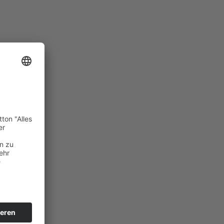
tfit, die
.