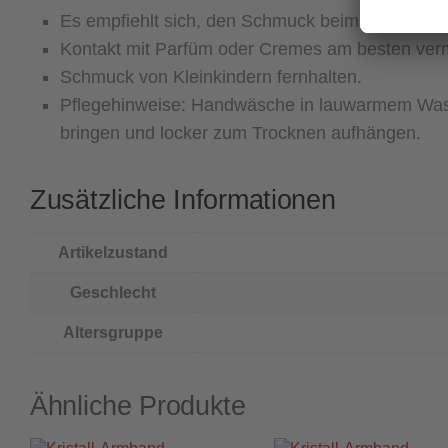
Es empfiehlt sich, den Schmuck beim Baden, 
Kontakt mit Parfüm oder Cremes am besten ver
Schmuck von Kleinkindern fernhalten.
Pflegehinweise: Handwäsche in lauwarmem Wasse
bringen und locker zum Trocknen aufhängen.
Zusätzliche Informationen
Artikelzustand
Geschlecht
Altersgruppe
Ähnliche Produkte