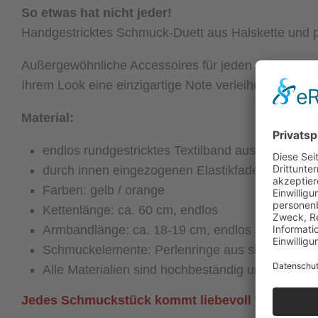
So etwas hat nicht jeder!
Handgestricktes Schmuck-Duett aus Halskette un
Außergewöhnliche Accessoires für jeden Anlass, die 
Ihrem Look eine einzigartige Note verleihen.
Material:
endlos rundgestricktes Textilband aus 100% Ba
durch innen eingezogenen Elastikfaden dehnbar 
Farben: gelb / orange
Kettenlänge: ca. 60 cm, endlos
Armbandlänge: ca. 18-19 cm, endlos
Schmuckelemente: Perlenringe aus silberfarbe
Alle Materialien sind hochbeständig und allergik
Jedes Schmuckstück kommt liebevoll verpackt 