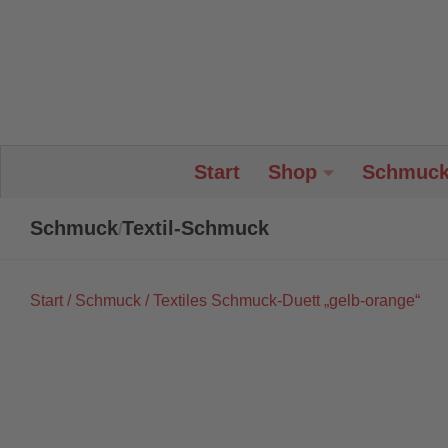
Unter dem Inhalt
Start
Shop
Schmuc
Schmuck
Textil-Schmuck
/
Start
/
Schmuck
/ Textiles Schmuck-Duett „gelb-orange“