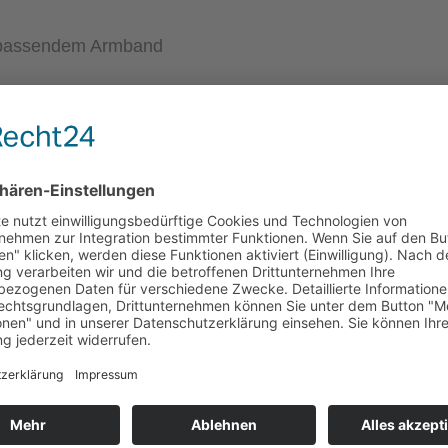
d passendem Armband
zu jedem Stil passen – schicke Ergänzungen für jedes Ou
umwolle
aber formstabil
nem
Kunststoff (CCB)
ergeeignet
in einer hübschen Geschenkverpackung bei Ihnen an