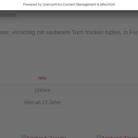
Duschen, Abwaschen oder Schlafen abzunehmen.
meiden.
r, vorsichtig mit sauberem Tuch trocken tupfen, in Fo
neu
Unisex
Alter ab 13 Jahre