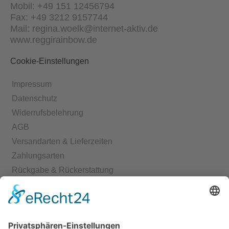
Mobil: +49 151 12456794
Fax: +49 3212 9157744
Mail: regina.woelk@internet-aktiv.de
www.reggirainbow.de
Cookie-Einstellungen
Impressum
Datenschutz
Widerrufsbelehrung
AGB
Versandarten & Lieferzeiten
Zahlungsarten
Rückgabe & Rückerstattung
Echtheit von Bewertungen
Start
Kontakt