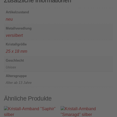
Zusätzliche Informationen
Artikelzustand
neu
Metallveredlung
versilbert
Kristallgröße
25 x 18 mm
Geschlecht
Unisex
Altersgruppe
Alter ab 13 Jahre
Ähnliche Produkte