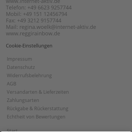
www.internet-aktiv.de
Telefon: +49 6623 9257744
Mobil: +49 151 12456794
Fax: +49 3212 9157744
Mail: regina.woelk@internet-aktiv.de
www.reggirainbow.de
Cookie-Einstellungen
Impressum
Datenschutz
Widerrufsbelehrung
AGB
Versandarten & Lieferzeiten
Zahlungsarten
Rückgabe & Rückerstattung
Echtheit von Bewertungen
Start