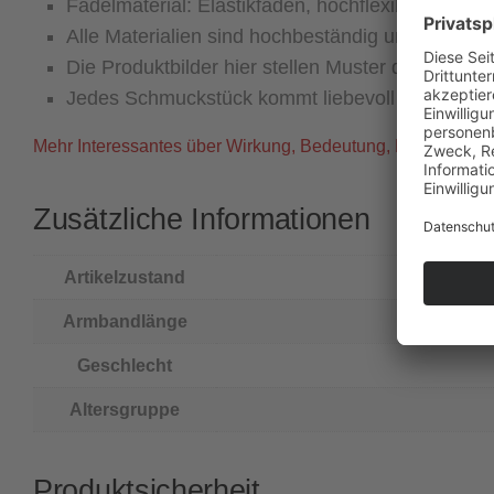
Fädelmaterial: Elastikfaden, hochflexibel und lan
Alle Materialien sind hochbeständig und für Aller
Die Produktbilder hier stellen Muster dar, die A
Jedes Schmuckstück kommt liebevoll verpackt i
Mehr Interessantes über Wirkung, Bedeutung, Herkunft und 
Zusätzliche Informationen
Artikelzustand
Armbandlänge
Geschlecht
Altersgruppe
Produktsicherheit