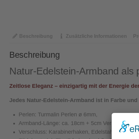
Beschreibung
Zusätzliche Informationen
Pr
Beschreibung
Natur-Edelstein-Armband als p
Zeitlose Eleganz – einzigartig mit der Energie de
Jedes Natur-Edelstein-Armband ist in Farbe und
Perlen: Turmalin Perlen ø 6mm,
Armband-Länge: ca. 18cm + 5cm Verlängerungske
Verschluss: Karabinerhaken, Edelstahl, silberfar