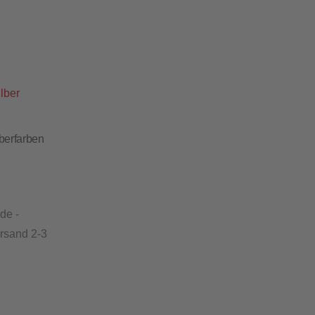
berfarben
de -
ersand 2-3