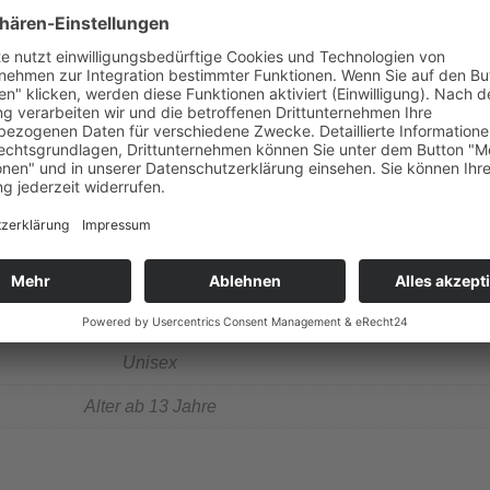
glebig
giker geeignet
nzahl der Perlen kann je nach Armbandlänge variieren!
n einer hübschen Geschenkverpackung bei Ihnen an.
Pflege in unserer „Zauberwelt der Steine“»
neu
ca. 18cm+5cm
Unisex
Alter ab 13 Jahre