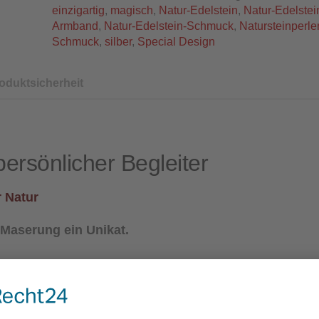
einzigartig
,
magisch
,
Natur-Edelstein
,
Natur-Edelstei
Armband
,
Natur-Edelstein-Schmuck
,
Natursteinperle
Schmuck
,
silber
,
Special Design
oduktsicherheit
ersönlicher Begleiter
r Natur
 Maserung ein Unikat.
ttchen, Edelstahl, silberfarben
ben