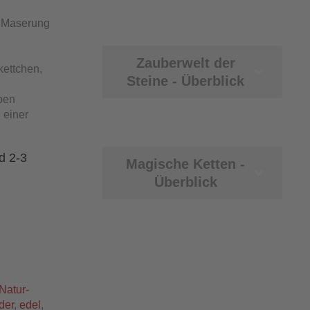
d Maserung
Zauberwelt der
ettchen,
Steine - Überblick
rben
 einer
d 2-3
Magische Ketten -
Überblick
Natur-
der
,
edel
,