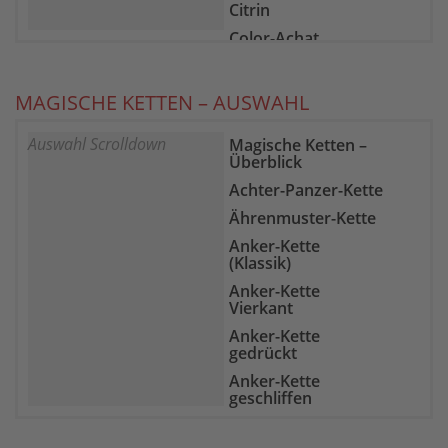
Citrin
Color-Achat
Epidot-Zoisit
Farb-Fluorit
MAGISCHE KETTEN – AUSWAHL
Feuer-Achat
Auswahl Scrolldown
Magische Ketten –
Gelber Chalcedon
Überblick
Goldfluss
Achter-Panzer-Kette
Goldtopas
Ährenmuster-Kette
Granat
Anker-Kette
Grüne Jade
(Klassik)
Hämatit
Anker-Kette
Vierkant
Heliotrop
Anker-Kette
Howlith
gedrückt
Indigolith
Anker-Kette
geschliffen
Karneol
Bismarck-Kette
Kunzit