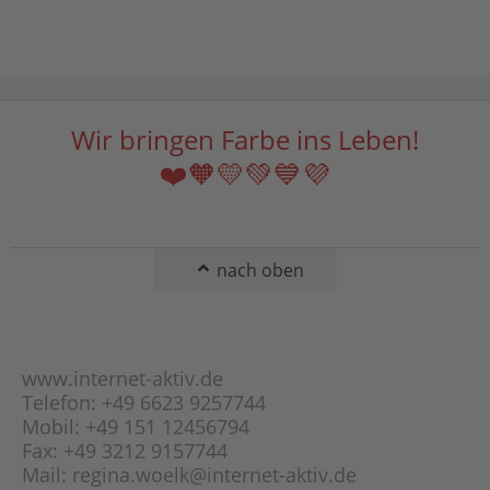
Boston-Kette
Labradorit
Broad-Kette
Lapislazuli
Byzantiner-Kette
Larimar
Curb-Kette
Lavastein
Doppel-Anker-Kette
Wir bringen Farbe ins Leben!
Lepidolith
Doppel-Panzer-
Magnesit
❤️🧡💛💚💙💜
Kette
Malachit
Erbs-Kette (Rolo-
Mondstein
Kette)
Obsidian
Fantasie-Panzer-
nach oben
Kette
Onyx
Figaro-Kette
Opal
Flach-Panzer-Kette
Orange-Calcit
Fuchsschwanz-Kette
www.internet-aktiv.de
Peridot
Garibaldi-Kette
Telefon: +49 6623 9257744
Picasso-Jaspis
Mobil: +49 151 12456794
Gourmette-Kette
Pyrit
Fax: +49 3212 9157744
Haferkorn-Kette
Rauchquarz
Mail: regina.woelk@internet-aktiv.de