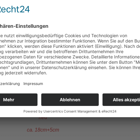
ttchen, Edelstahl, silberfarben
ben
glebig
giker geeignet
nzahl der Perlen kann je nach Armbandlänge variieren!
n einer hübschen Geschenkverpackung bei Ihnen an.
Pflege in unserer „Zauberwelt der Steine“»
neu
ca. 18cm+5cm