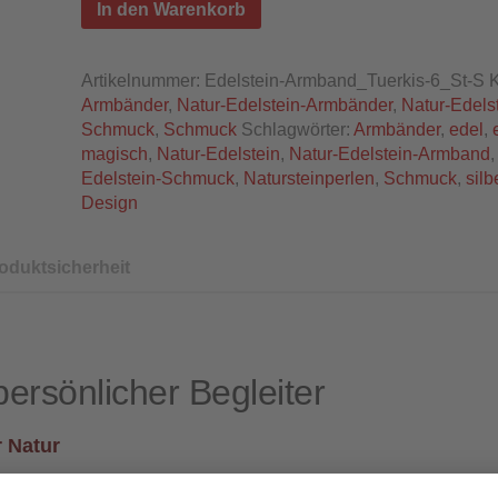
In den Warenkorb
Artikelnummer:
Edelstein-Armband_Tuerkis-6_St-S
K
Armbänder
,
Natur-Edelstein-Armbänder
,
Natur-Edelst
Schmuck
,
Schmuck
Schlagwörter:
Armbänder
,
edel
,
magisch
,
Natur-Edelstein
,
Natur-Edelstein-Armband
Edelstein-Schmuck
,
Natursteinperlen
,
Schmuck
,
silb
Design
oduktsicherheit
ersönlicher Begleiter
r Natur
 Maserung ein Unikat.