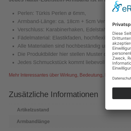
Perlen: Türkis Perlen ø 6mm,
Armband-Länge: ca. 18cm + 5cm Verlängerungske
Verschluss: Karabinerhaken, Edelstahl, silberfar
Fädelmaterial: Elastikfaden, hochflexibel und lan
Alle Materialien sind hochbeständig und für Aller
Die Produktbilder hier stellen Muster dar, die A
Jedes Schmuckstück kommt liebevoll verpackt i
Mehr Interessantes über Wirkung, Bedeutung, Herkunft und 
Zusätzliche Informationen
Artikelzustand
Armbandlänge