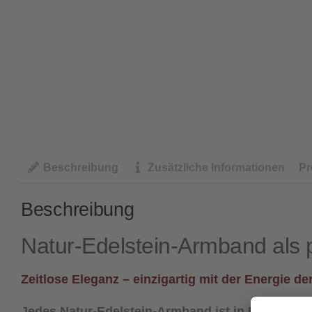
Beschreibung
Zusätzliche Informationen
Pr
Beschreibung
Natur-Edelstein-Armband als p
Zeitlose Eleganz – einzigartig mit der Energie de
Jedes Natur-Edelstein-Armband ist in Farbe und