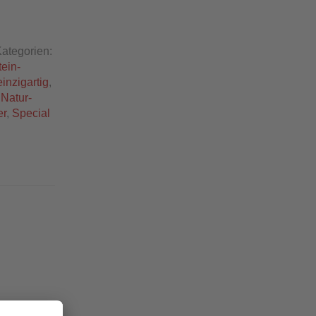
ategorien:
ein-
einzigartig
,
,
Natur-
er
,
Special