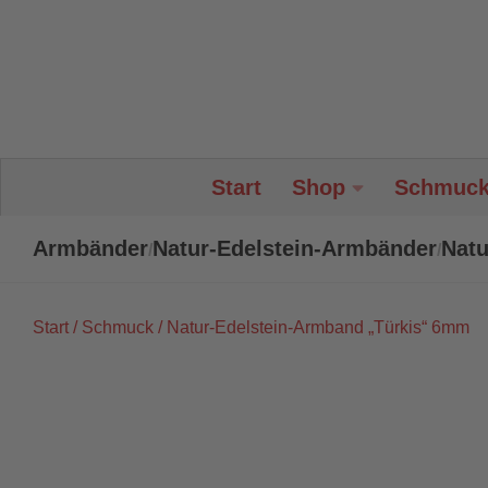
Unter dem Inhalt
Start
Shop
Schmuc
Armbänder
Natur-Edelstein-Armbänder
Natu
/
/
Start
/
Schmuck
/ Natur-Edelstein-Armband „Türkis“ 6mm