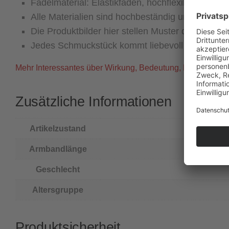
Fädelmaterial: Elastikfaden, hochflexibel und lan
Alle Materialien sind hochbeständig und für Aller
Die Produktbilder hier stellen Muster dar, die A
Jedes Schmuckstück kommt liebevoll verpackt i
Mehr Interessantes über Wirkung, Bedeutung, Herkunft und 
Zusätzliche Informationen
Artikelzustand
Armbandlänge
Geschlecht
Altersgruppe
Produktsicherheit