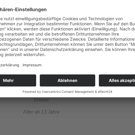
glebig
giker geeignet
nzahl der Perlen kann je nach Armbandlänge variieren!
n einer hübschen Geschenkverpackung bei Ihnen an.
Pflege in unserer „Zauberwelt der Steine“»
neu
ca. 18cm+5cm
Unisex
Alter ab 13 Jahre