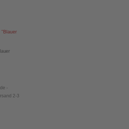
lauer
de -
ersand 2-3