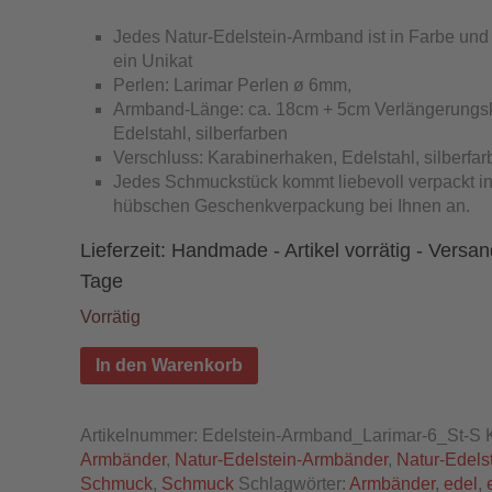
Jedes Natur-Edelstein-Armband ist in Farbe un
ein Unikat
Perlen: Larimar Perlen ø 6mm,
Armband-Länge: ca. 18cm + 5cm Verlängerungsk
Edelstahl, silberfarben
Verschluss: Karabinerhaken, Edelstahl, silberfa
Jedes Schmuckstück kommt liebevoll verpackt in
hübschen Geschenkverpackung bei Ihnen an.
Lieferzeit:
Handmade - Artikel vorrätig - Versan
Tage
Vorrätig
In den Warenkorb
Artikelnummer:
Edelstein-Armband_Larimar-6_St-S
Armbänder
,
Natur-Edelstein-Armbänder
,
Natur-Edelst
Schmuck
,
Schmuck
Schlagwörter:
Armbänder
,
edel
,