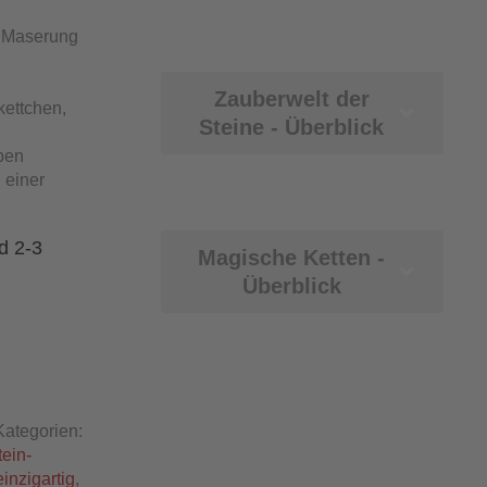
d Maserung
Zauberwelt der
ettchen,
Steine - Überblick
rben
 einer
d 2-3
Magische Ketten -
Überblick
Kategorien:
ein-
einzigartig
,