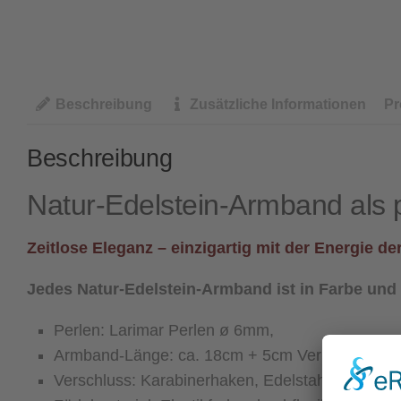
Beschreibung
Zusätzliche Informationen
Pr
Beschreibung
Natur-Edelstein-Armband als p
Zeitlose Eleganz – einzigartig mit der Energie de
Jedes Natur-Edelstein-Armband ist in Farbe und
Perlen: Larimar Perlen ø 6mm,
Armband-Länge: ca. 18cm + 5cm Verlängerungske
Verschluss: Karabinerhaken, Edelstahl, silberfar