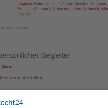
magisch
,
Natur-Edelstein
,
Natur-Edelstein-Armband
Edelstein-Schmuck
,
Natursteinperlen
,
Schmuck
,
silb
Design
oduktsicherheit
ersönlicher Begleiter
r Natur
 Maserung ein Unikat.
ttchen, Edelstahl, silberfarben
ben