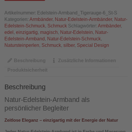
Artikelnummer:
Edelstein-Armband_Tigerauge-6_St-S
Kategorien:
Armbänder
,
Natur-Edelstein-Armbänder
,
Natur-
Edelstein-Schmuck
,
Schmuck
Schlagwörter:
Armbänder
,
edel
,
einzigartig
,
magisch
,
Natur-Edelstein
,
Natur-
Edelstein-Armband
,
Natur-Edelstein-Schmuck
,
Natursteinperlen
,
Schmuck
,
silber
,
Special Design
Beschreibung
Zusätzliche Informationen
Produktsicherheit
Beschreibung
Natur-Edelstein-Armband als
persönlicher Begleiter
Zeitlose Eleganz – einzigartig mit der Energie der Natur
Jedes Natur-Edelstein-Armband ist in Farbe und Maserung