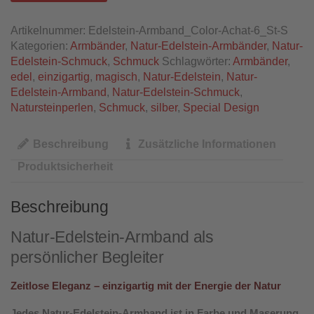
Artikelnummer:
Edelstein-Armband_Color-Achat-6_St-S
Kategorien:
Armbänder
,
Natur-Edelstein-Armbänder
,
Natur-
Edelstein-Schmuck
,
Schmuck
Schlagwörter:
Armbänder
,
edel
,
einzigartig
,
magisch
,
Natur-Edelstein
,
Natur-
Edelstein-Armband
,
Natur-Edelstein-Schmuck
,
Natursteinperlen
,
Schmuck
,
silber
,
Special Design
Beschreibung
Zusätzliche Informationen
Produktsicherheit
Beschreibung
Natur-Edelstein-Armband als
persönlicher Begleiter
Zeitlose Eleganz – einzigartig mit der Energie der Natur
Jedes Natur-Edelstein-Armband ist in Farbe und Maserung