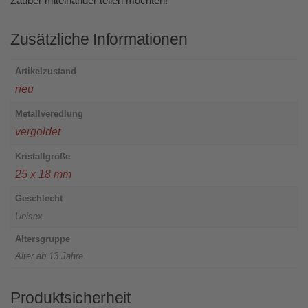
Zauber miteinander teilen möchten!
Zusätzliche Informationen
Artikelzustand
neu
Metallveredlung
vergoldet
Kristallgröße
25 x 18 mm
Geschlecht
Unisex
Altersgruppe
Alter ab 13 Jahre
Produktsicherheit