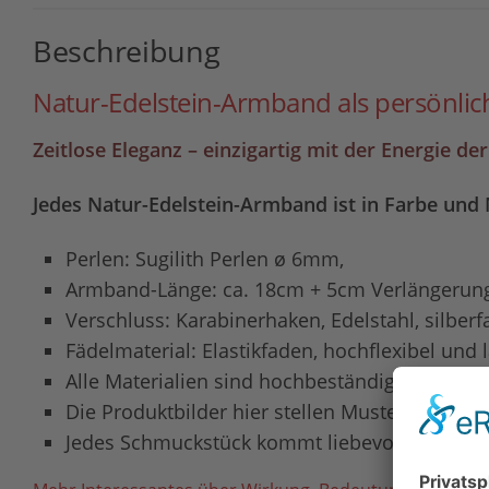
Beschreibung
Natur-Edelstein-Armband als persönlich
Zeitlose Eleganz – einzigartig mit der Energie de
Jedes Natur-Edelstein-Armband ist in Farbe und
Perlen: Sugilith Perlen ø 6mm,
Armband-Länge: ca. 18cm + 5cm Verlängerungs
Verschluss: Karabinerhaken, Edelstahl, silber
Fädelmaterial: Elastikfaden, hochflexibel und 
Alle Materialien sind hochbeständig und für Al
Die Produktbilder hier stellen Muster dar, di
Jedes Schmuckstück kommt liebevoll verpackt