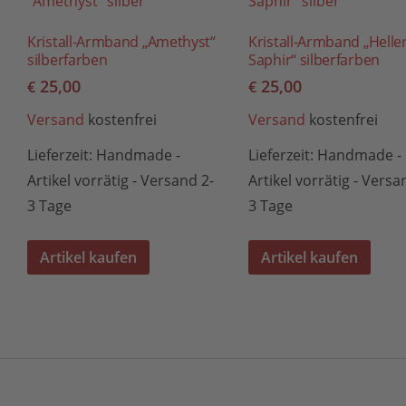
Kristall-Armband „Amethyst“
Kristall-Armband „Helle
silberfarben
Saphir“ silberfarben
25,00
25,00
€
€
Versand
kostenfrei
Versand
kostenfrei
Lieferzeit:
Handmade -
Lieferzeit:
Handmade -
Artikel vorrätig - Versand 2-
Artikel vorrätig - Versa
3 Tage
3 Tage
Artikel kaufen
Artikel kaufen