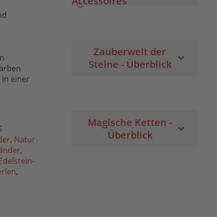
Accessoires
nd
Zauberwelt der
en
Steine - Überblick
farben
in einer
Magische Ketten -
S
Überblick
der
,
Natur-
änder
,
Edelstein-
erlen
,