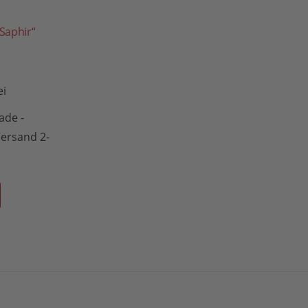
Saphir“
ei
de -
 Versand 2-