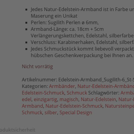
Jedes Natur-Edelstein-Armband ist in Farbe u
Maserung ein Unikat
Perlen: Sugilith Perlen ø 6mm,
Armband-Länge: ca. 18cm + 5cm
Verlängerungskettchen, Edelstahl, silberfarb
Verschluss: Karabinerhaken, Edelstahl, silber
Jedes Schmuckstück kommt liebevoll verpackt 
hübschen Geschenkverpackung bei Ihnen an.
Nicht vorrätig
Artikelnummer:
Edelstein-Armband_Sugilith-6_St-
Kategorien:
Armbänder
,
Natur-Edelstein-Armbän
Edelstein-Schmuck
,
Schmuck
Schlagwörter:
Armb
edel
,
einzigartig
,
magisch
,
Natur-Edelstein
,
Natur-
Armband
,
Natur-Edelstein-Schmuck
,
Natursteinp
Schmuck
,
silber
,
Special Design
oduktsicherheit