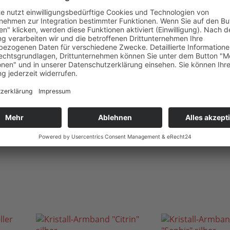
und Pflege in unserer „Zauberwelt der Steine“»
neu
ca. 18cm+5cm
Unisex
Alter ab 13 Jahre