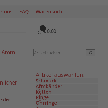
r uns
FAQ
Warenkorb
0
€ 0,00
h“ 6mm
Artikel auswählen:
Schmuck
nlicher
Armbänder
Ketten
Ringe
ie der
Ohrringe