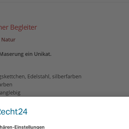
er Begleiter
r Natur
 Maserung ein Unikat.
kettchen, Edelstahl, silberfarben
farben
langlebig
lergiker geeignet
e Anzahl der Perlen kann je nach Armbandlänge variier
 in einer hübschen Geschenkverpackung bei Ihnen an