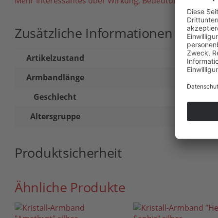
Mehr Interessantes über Wirkung, Bedeutung, Herkunft 
Zusätzliche Informationen
Artikelzustand
Armbandlänge
Geschlecht
Altersgruppe
Produktsicherheit
Ähnliche Produkte