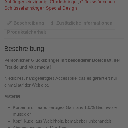
Anhänger
,
einzigartig
,
Glücksbringer
,
Glückswürmchen
,
Schlüsselanhänger
,
Special Design
Beschreibung
Zusätzliche Informationen
Produktsicherheit
Beschreibung
Persönlicher Glücksbringer mit besonderer Botschaft, der
Freude und Mut macht!
Niedliches, handgefertigtes Accessoire, das es garantiert nur
einmal auf der Welt gibt.
Material:
Körper und Haare: Farbiges Garn aus 100% Baumwolle,
multicolor
Kopf: Kugel aus Weichholz, bemalt aber unbehandelt
Abmessungen: ca. 12 x 5 cm