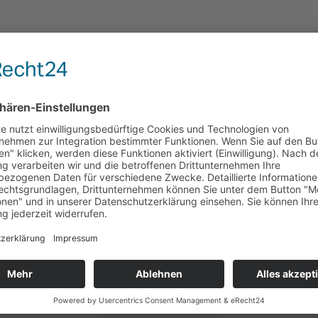
Wir bringen Farbe ins Leben!
❤️🧡💛💚💙💜