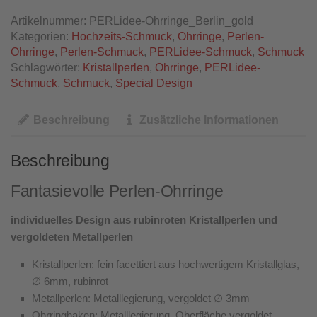
Artikelnummer:
PERLidee-Ohrringe_Berlin_gold
Kategorien:
Hochzeits-Schmuck
,
Ohrringe
,
Perlen-
Ohrringe
,
Perlen-Schmuck
,
PERLidee-Schmuck
,
Schmuck
Schlagwörter:
Kristallperlen
,
Ohrringe
,
PERLidee-
Schmuck
,
Schmuck
,
Special Design
Beschreibung
Zusätzliche Informationen
Beschreibung
Fantasievolle Perlen-Ohrringe
individuelles Design aus rubinroten Kristallperlen und
vergoldeten Metallperlen
Kristallperlen: fein facettiert aus hochwertigem Kristallglas,
∅ 6mm, rubinrot
Metallperlen: Metalllegierung, vergoldet ∅ 3mm
Ohrringhaken: Metalllegierung, Oberfläche vergoldet