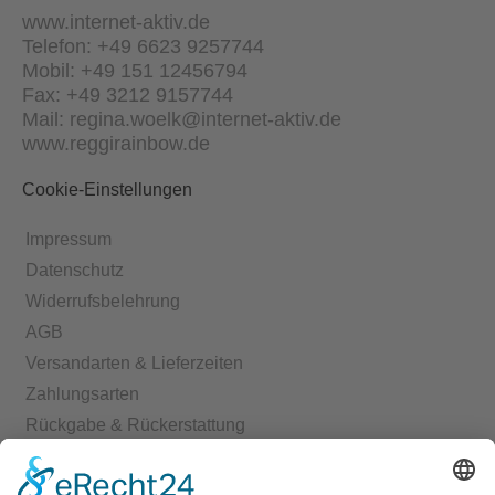
www.internet-aktiv.de
Telefon: +49 6623 9257744
Mobil: +49 151 12456794
Fax: +49 3212 9157744
Mail: regina.woelk@internet-aktiv.de
www.reggirainbow.de
Cookie-Einstellungen
Impressum
Datenschutz
Widerrufsbelehrung
AGB
Versandarten & Lieferzeiten
Zahlungsarten
Rückgabe & Rückerstattung
Echtheit von Bewertungen