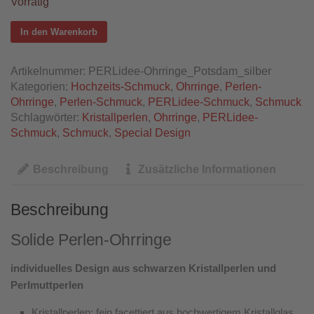
Vorrätig
In den Warenkorb
Artikelnummer:
PERLidee-Ohrringe_Potsdam_silber
Kategorien:
Hochzeits-Schmuck
,
Ohrringe
,
Perlen-
Ohrringe
,
Perlen-Schmuck
,
PERLidee-Schmuck
,
Schmuck
Schlagwörter:
Kristallperlen
,
Ohrringe
,
PERLidee-
Schmuck
,
Schmuck
,
Special Design
Beschreibung
Zusätzliche Informationen
Beschreibung
Solide Perlen-Ohrringe
individuelles Design aus schwarzen Kristallperlen und
Perlmuttperlen
Kristallperlen: fein facettiert aus hochwertigem Kristallglas,